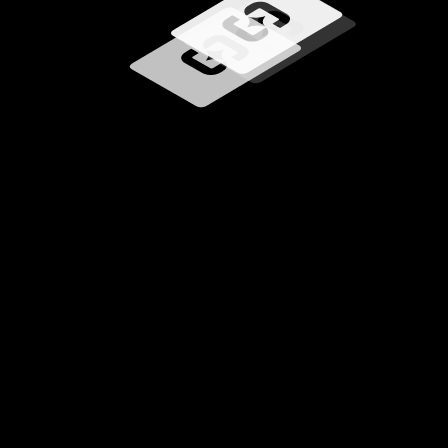
Cargando