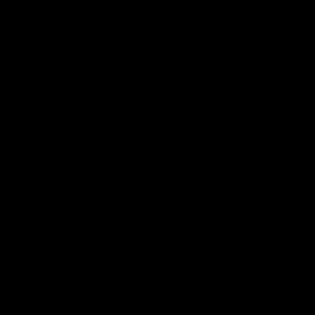
Iniciar
Registrar
sesión