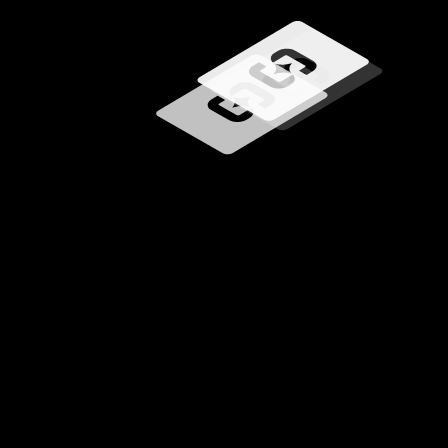
Cargando