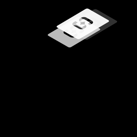
Cargando