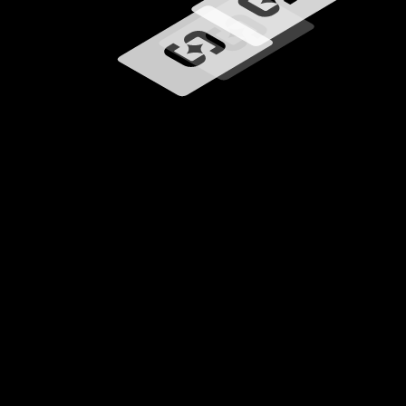
Cargando