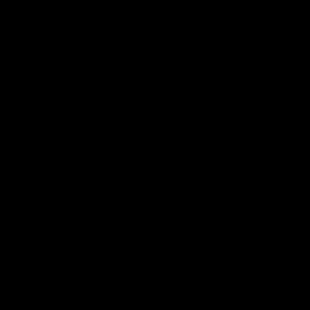
Iniciar
Registrar
sesión