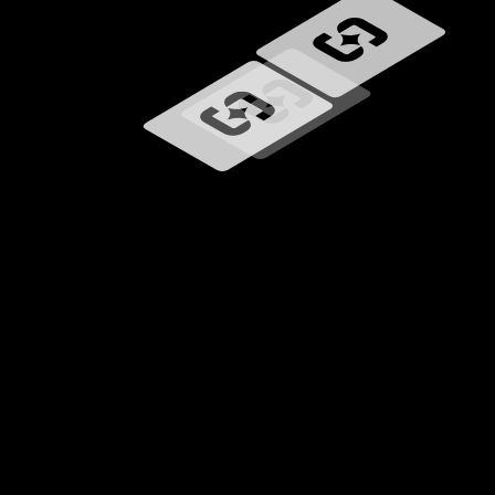
Cargando