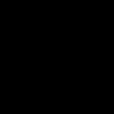
Iniciar
Registrar
sesión