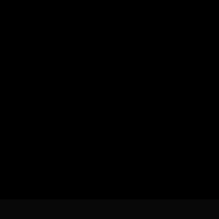
Menú
Busqueda
Chat
Apuestas
Casino