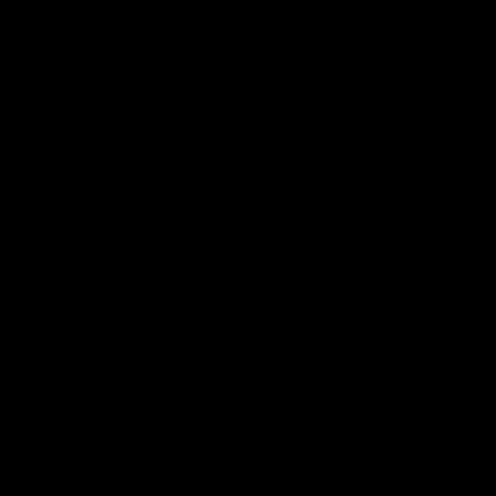
Iniciar
Registrar
sesión