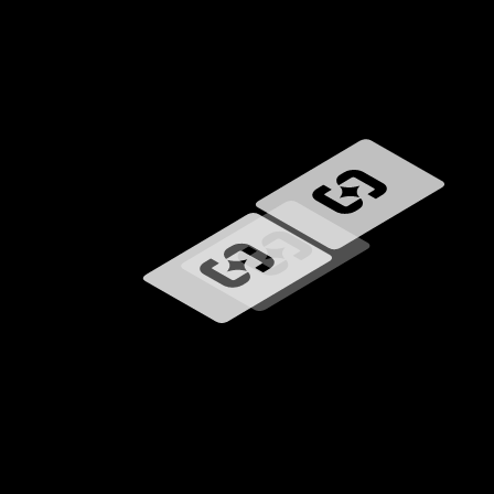
Cargando