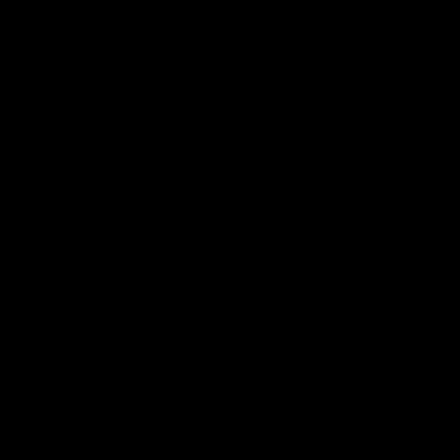
Menú
Busqueda
Chat
Apuestas
Casino