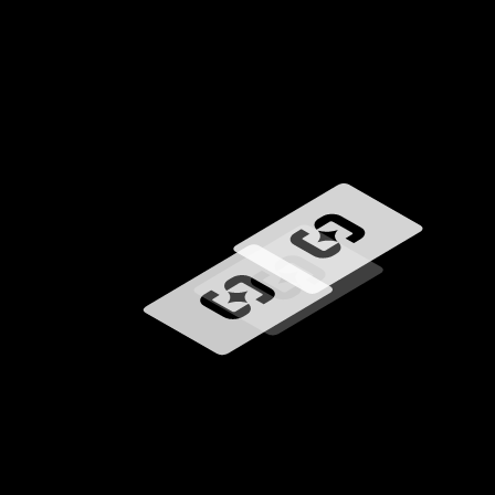
Cargando