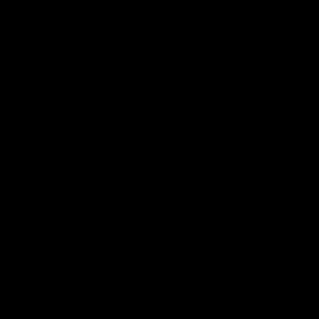
Iniciar
Registrar
sesión