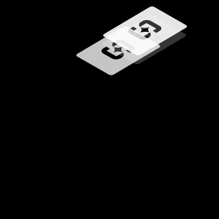
Cargando