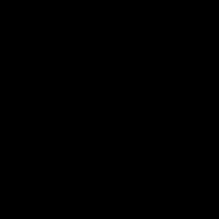
Bejelentkezés
Regisztráció