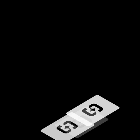
Betöltés