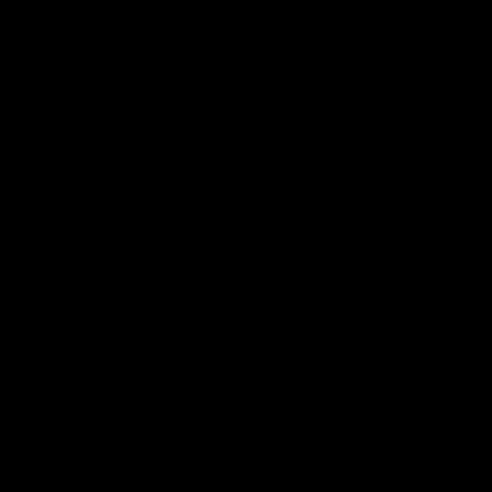
Masuk
Daftar