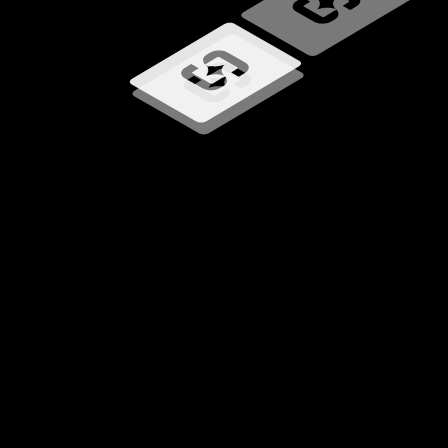
Memuat