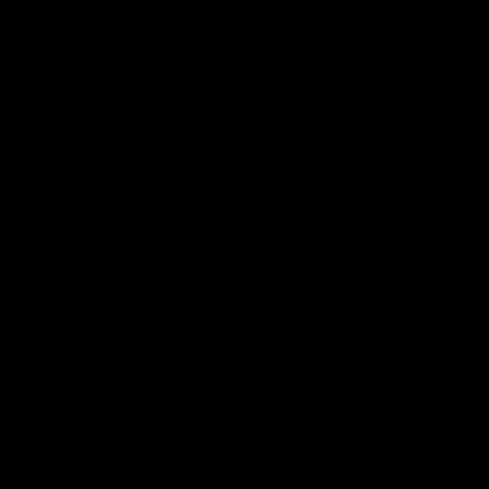
Masuk
Daftar