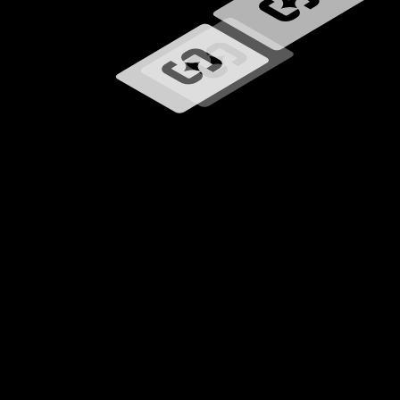
Memuat