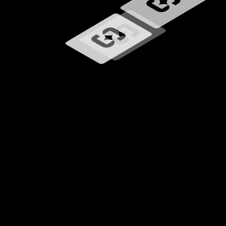
Memuat