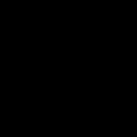
Masuk
Daftar