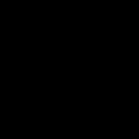
Masuk
Daftar