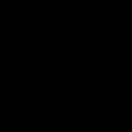
Masuk
Daftar