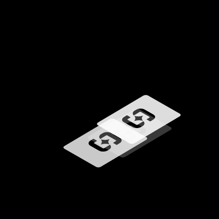
Memuat