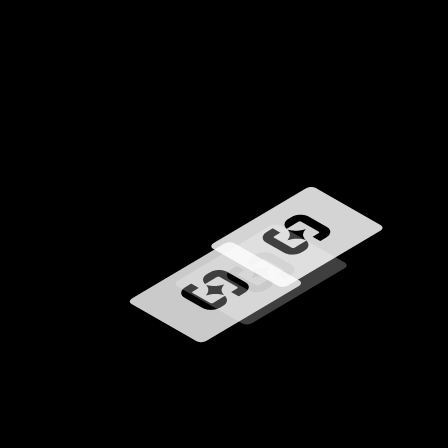
Memuat