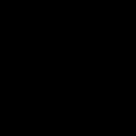
trer
g