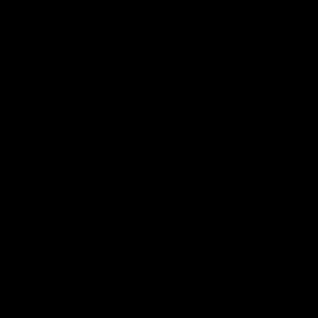
Regis
Logg inn
Kasino
Sport
de
Søk