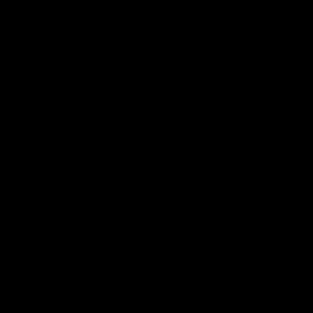
Registrer
Logg inn
deg