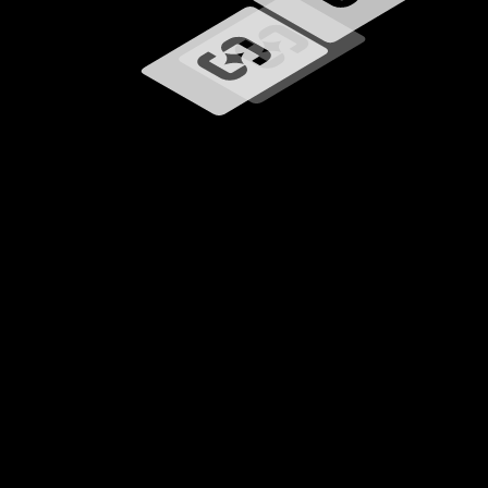
Laster inn