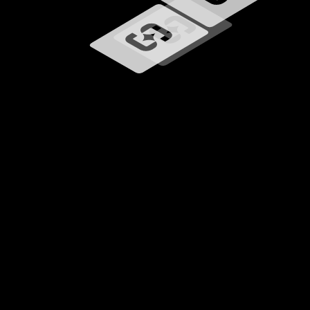
Laster inn