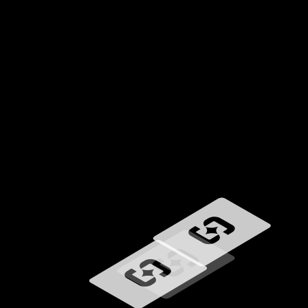
Laster inn