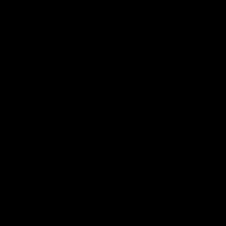
Registrer
Logg inn
deg