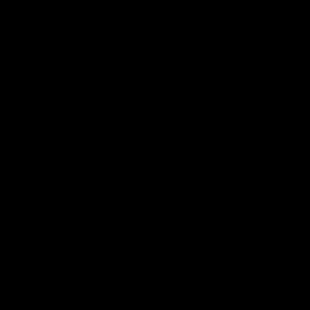
Regis
Logg inn
Kasino
Sport
de
Søk