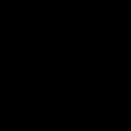
Registrer
Logg inn
deg