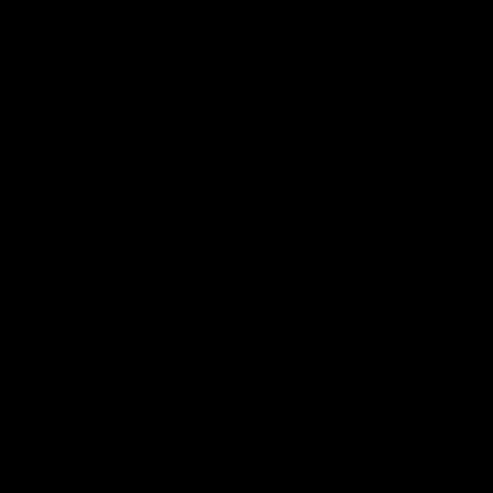
Conectar-
Registrar-se
se