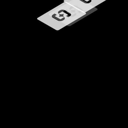
Carregando