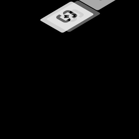
Carregando