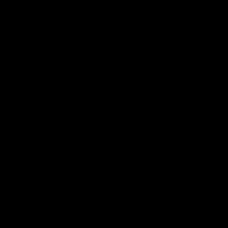
Conectar-
Registrar-se
se