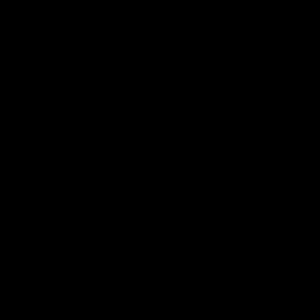
Вход
Регистрация