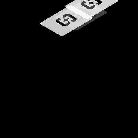
Загрузка