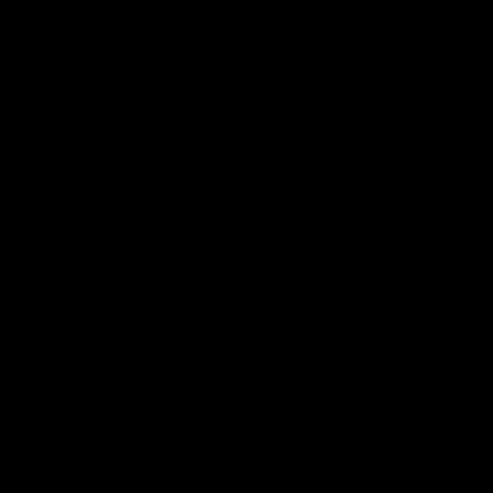
Вход
Регистрация