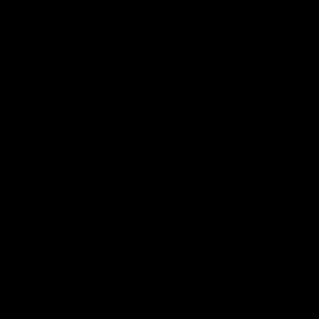
Вход
Регистрация