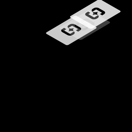
Загрузка