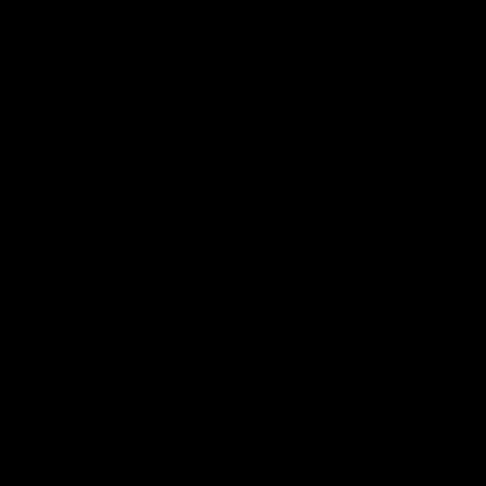
Вход
Регистрация