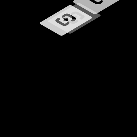
Загрузка