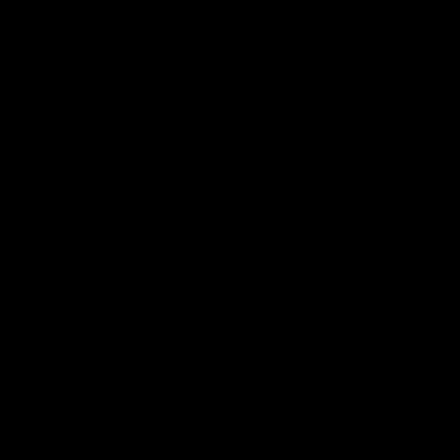
Вход
Регистрация