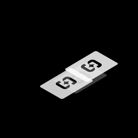
Učitavanje