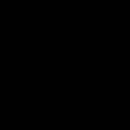
Prijava
Registracija