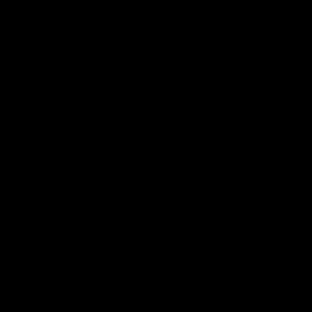
Prijava
Registracija