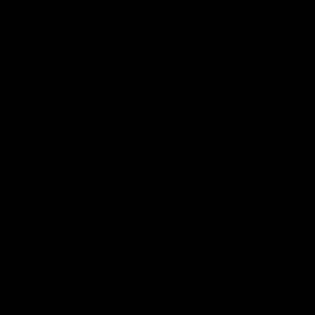
Giriş
Kaydol
Yap