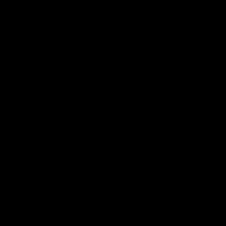
Giriş
Kaydol
Casino
Spor Bahisi
Yap
Ara