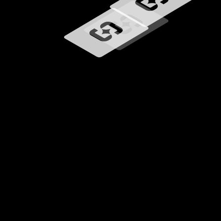
Yükleniyor