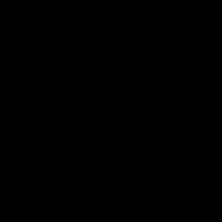
Giriş
Kaydol
Yap