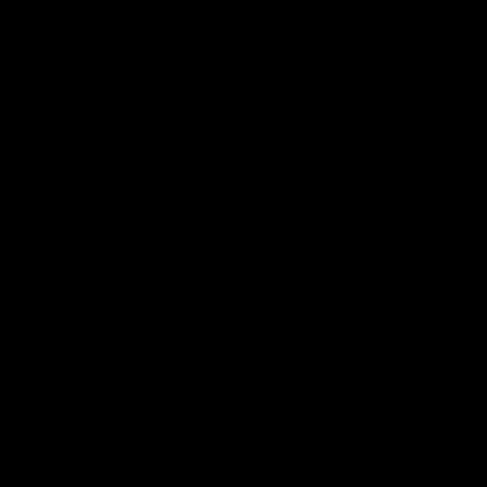
Giriş
Kaydol
Casino
Spor Bahisi
Yap
Ara