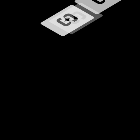
Yükleniyor