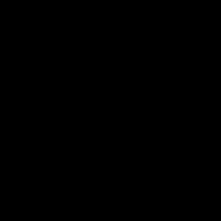
Giriş
Kaydol
Yap