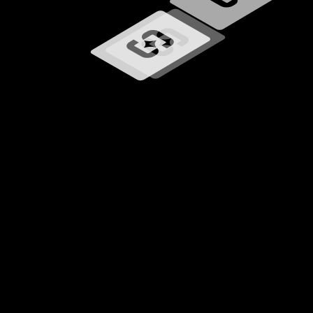
Yükleniyor