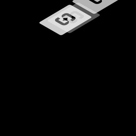
Yükleniyor